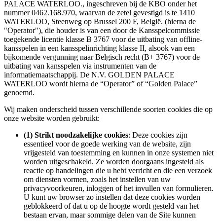
PALACE WATERLOO., ingeschreven bij de KBO onder het
nummer 0462.168.970, waarvan de zetel gevestigd is te 1410
WATERLOO, Steenweg op Brussel 200 F, België. (hierna de
"Operator"), die houder is van een door de Kansspelcommissie
toegekende licentie klasse B 3767 voor de uitbating van offline-
kansspelen in een kansspelinrichting klasse II, alsook van een
bijkomende vergunning naar Belgisch recht (B+ 3767) voor de
uitbating van kansspelen via instrumenten van de
informatiemaatschappij. De N.V. GOLDEN PALACE
WATERLOO wordt hierna de “Operator” of “Golden Palace”
genoemd.
Wij maken onderscheid tussen verschillende soorten cookies die op
onze website worden gebruikt:
(1) Strikt noodzakelijke cookies
: Deze cookies zijn
essentieel voor de goede werking van de website, zijn
vrijgesteld van toestemming en kunnen in onze systemen niet
worden uitgeschakeld. Ze worden doorgaans ingesteld als
reactie op handelingen die u hebt verricht en die een verzoek
om diensten vormen, zoals het instellen van uw
privacyvoorkeuren, inloggen of het invullen van formulieren.
U kunt uw browser zo instellen dat deze cookies worden
geblokkeerd of dat u op de hoogte wordt gesteld van het
bestaan ervan, maar sommige delen van de Site kunnen