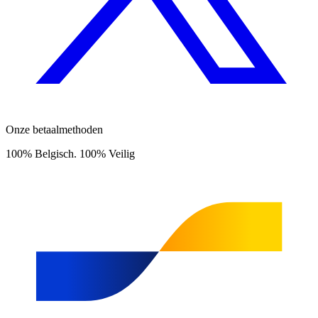
Onze betaalmethoden
100% Belgisch. 100% Veilig