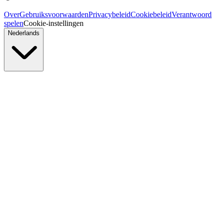
Over
Gebruiksvoorwaarden
Privacybeleid
Cookiebeleid
Verantwoord
spelen
Cookie-instellingen
Nederlands