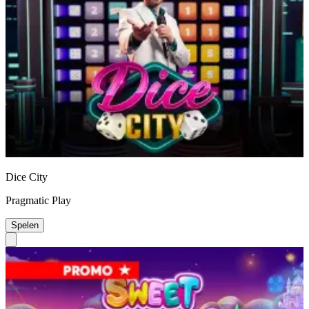
Dice City
Pragmatic Play
Spelen