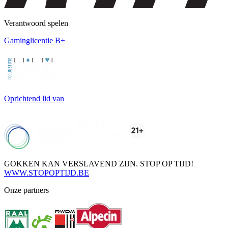
Verantwoord spelen
Gaminglicentie B+
Oprichtend lid van
GOKKEN KAN VERSLAVEND ZIJN. STOP OP TIJD!
WWW.STOPOPTIJD.BE
Onze partners