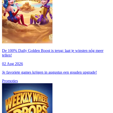
De 100% Daily Golden Boost is terug: laat je winsten nóg meer
tellen!
02 Aug 2026
Je favoriete games krijgen in augustus een gouden upgrade!
Promoties