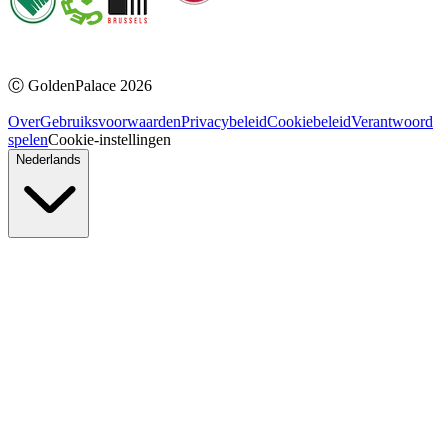
Ⓒ
GoldenPalace
2026
Over
Gebruiksvoorwaarden
Privacybeleid
Cookiebeleid
Verantwoord
spelen
Cookie-instellingen
Nederlands