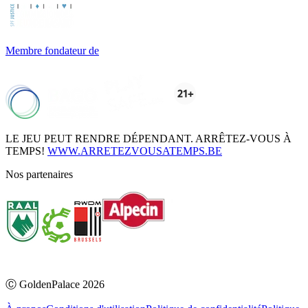
Membre fondateur de
LE JEU PEUT RENDRE DÉPENDANT. ARRÊTEZ-VOUS À
TEMPS!
WWW.ARRETEZVOUSATEMPS.BE
Nos partenaires
Ⓒ
GoldenPalace
2026