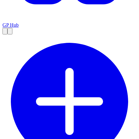
GP Hub