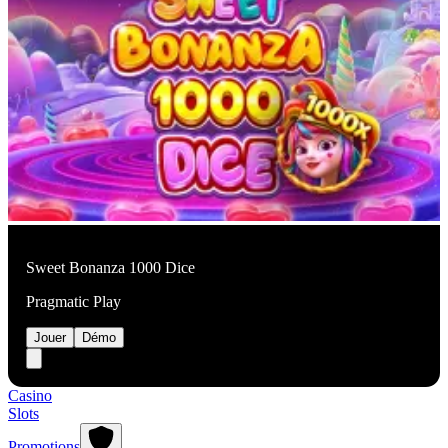
Sweet Bonanza 1000 Dice
Pragmatic Play
Jouer
Démo
Casino
Slots
Promotions