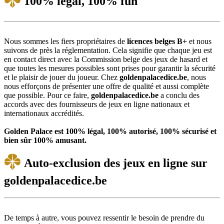
100% légal, 100% fun
Nous sommes les fiers propriétaires de
licences belges B+
et nous
suivons de près la réglementation. Cela signifie que chaque jeu est
en contact direct avec la Commission belge des jeux de hasard et
que toutes les mesures possibles sont prises pour garantir la sécurité
et le plaisir de jouer du joueur. Chez
goldenpalacedice.be
, nous
nous efforçons de présenter une offre de qualité et aussi complète
que possible. Pour ce faire,
goldenpalacedice.be
a conclu des
accords avec des fournisseurs de jeux en ligne nationaux et
internationaux accrédités.
Golden Palace est 100% légal, 100% autorisé, 100% sécurisé et
bien sûr 100% amusant.
Auto-exclusion des jeux en ligne sur
goldenpalacedice.be
De temps à autre, vous pouvez ressentir le besoin de prendre du