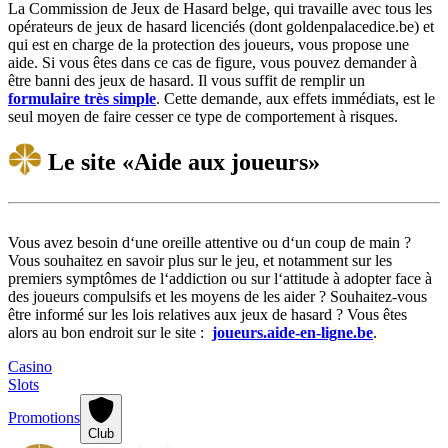
La Commission de Jeux de Hasard belge, qui travaille avec tous les
opérateurs de jeux de hasard licenciés (dont goldenpalacedice.be) et
qui est en charge de la protection des joueurs, vous propose une
aide. Si vous êtes dans ce cas de figure, vous pouvez demander à
être banni des jeux de hasard. Il vous suffit de remplir un
formulaire très simple
. Cette demande, aux effets immédiats, est le
seul moyen de faire cesser ce type de comportement à risques.
Le site «Aide aux joueurs»
Vous avez besoin d‘une oreille attentive ou d‘un coup de main ?
Vous souhaitez en savoir plus sur le jeu, et notamment sur les
premiers symptômes de l‘addiction ou sur l‘attitude à adopter face à
des joueurs compulsifs et les moyens de les aider ? Souhaitez-vous
être informé sur les lois relatives aux jeux de hasard ? Vous êtes
alors au bon endroit sur le site :
joueurs.aide-en-ligne.be
.
Casino
Slots
Promotions
Club