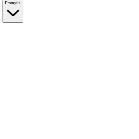
Français