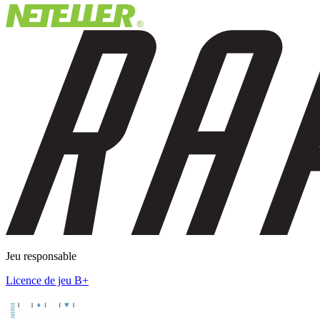
Jeu responsable
Licence de jeu B+