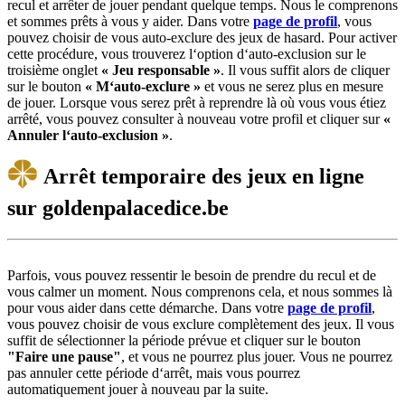
recul et arrêter de jouer pendant quelque temps. Nous le comprenons
et sommes prêts à vous y aider. Dans votre
page de profil
, vous
pouvez choisir de vous auto-exclure des jeux de hasard. Pour activer
cette procédure, vous trouverez l‘option d‘auto-exclusion sur le
troisième onglet
« Jeu responsable »
. Il vous suffit alors de cliquer
sur le bouton
« M‘auto-exclure »
et vous ne serez plus en mesure
de jouer. Lorsque vous serez prêt à reprendre là où vous vous étiez
arrêté, vous pouvez consulter à nouveau votre profil et cliquer sur
«
Annuler l‘auto-exclusion »
.
Arrêt temporaire des jeux en ligne
sur goldenpalacedice.be
Parfois, vous pouvez ressentir le besoin de prendre du recul et de
vous calmer un moment. Nous comprenons cela, et nous sommes là
pour vous aider dans cette démarche. Dans votre
page de profil
,
vous pouvez choisir de vous exclure complètement des jeux. Il vous
suffit de sélectionner la période prévue et cliquer sur le bouton
"Faire une pause"
, et vous ne pourrez plus jouer. Vous ne pourrez
pas annuler cette période d‘arrêt, mais vous pourrez
automatiquement jouer à nouveau par la suite.