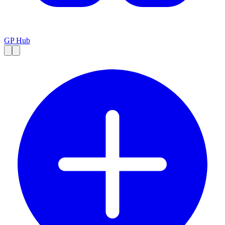
GP Hub