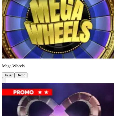
Mega Wheels
Jouer
Démo