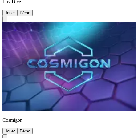
Lux Dice
Jouer
Démo
Cosmigon
Jouer
Démo