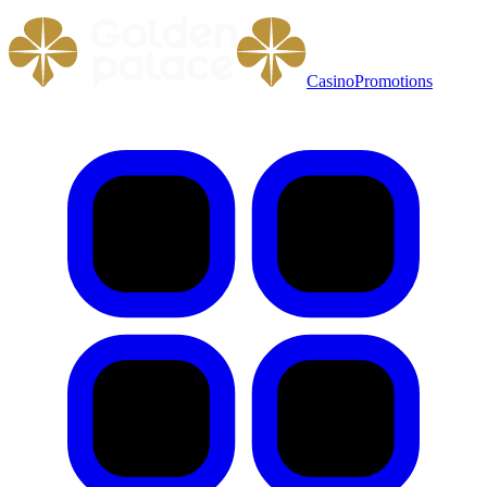
Casino
Promotions