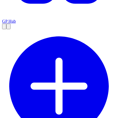
GP Hub