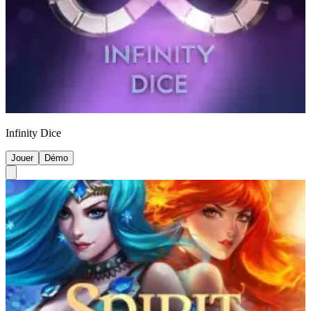
Infinity Dice
Jouer
Démo