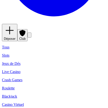
Déposer
Club
Tous
Slots
Jeux de Dés
Live Casino
Crash Games
Roulette
Blackjack
Casino Virtuel