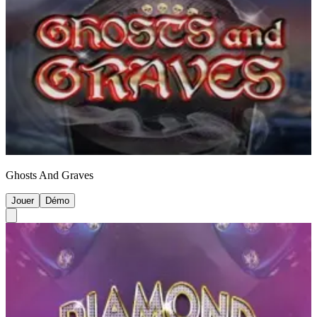
Ghosts And Graves
Jouer
Démo