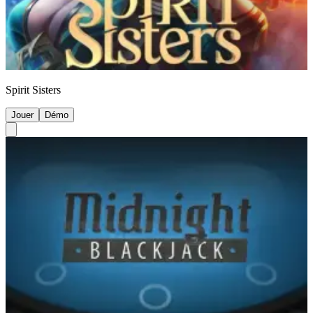
Spirit Sisters
Jouer
Démo