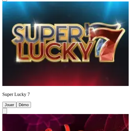
Super Lucky 7
Jouer
Démo