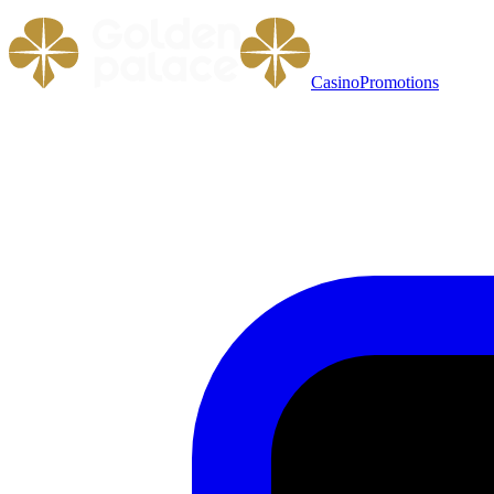
Casino
Promotions