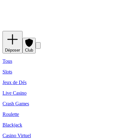
Déposer
Club
Tous
Slots
Jeux de Dés
Live Casino
Crash Games
Roulette
Blackjack
Casino Virtuel