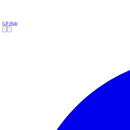
GP Hub